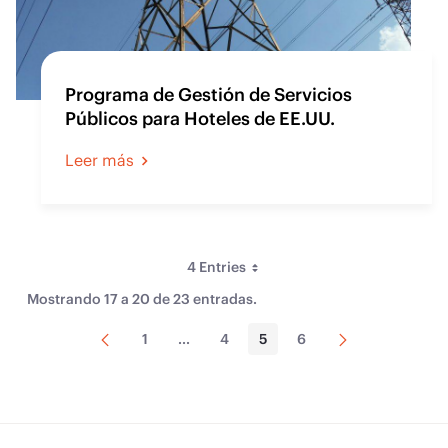
Programa de Gestión de Servicios
Públicos para Hoteles de EE.UU.
Leer más
4 Entries
Per Page
Mostrando 17 a 20 de 23 entradas.
Página
Página
1
...
4
5
6
Page
Intermediate Pages Use TAB to navigate
Page
Page
Page
anterior
siguiente
Sort By
Tipo