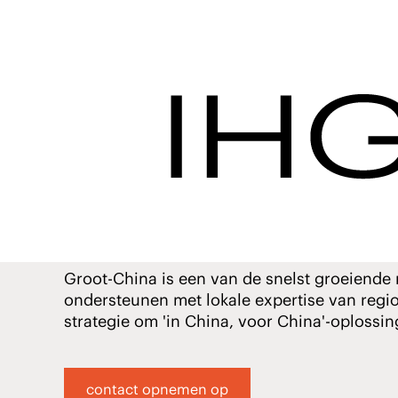
Groot-China - IHG 
In dienst 
China
Groot-China is een van de snelst groeiende r
ondersteunen met lokale expertise van regi
strategie om 'in China, voor China'-oplossi
contact opnemen op