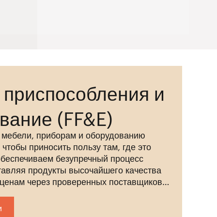
 приспособления и
вание (FF&E)
 мебели, приборам и оборудованию
 чтобы приносить пользу там, где это
беспечиваем безупречный процесс
тавляя продукты высочайшего качества
ценам через проверенных поставщиков и
ржку после открытия, чтобы обеспечить
успех.
и