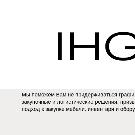
Открытие и ремонт 
Resorts - Служба з
Открытые и 
отели
Мы поможем Вам не придерживаться графико
закупочные и логистические решения, приз
подход к закупке мебели, инвентаря и обор