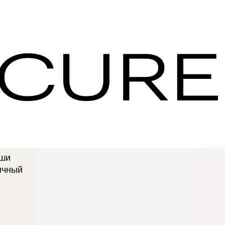
купок IHG Hotels &
аши
ичный