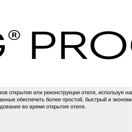
отелей | Служба за
акупок ihg
обновленные
в открытия или реконструкции отеля, используя н
ванные обеспечить более простой, быстрый и эконом
удования во время открытия отеля.