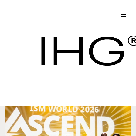
Tin tức mới nhất |
☰
Cập nhật mua sắm
khách sạn ihg -
Tin tức mới
Mua sắm ihg
nhất