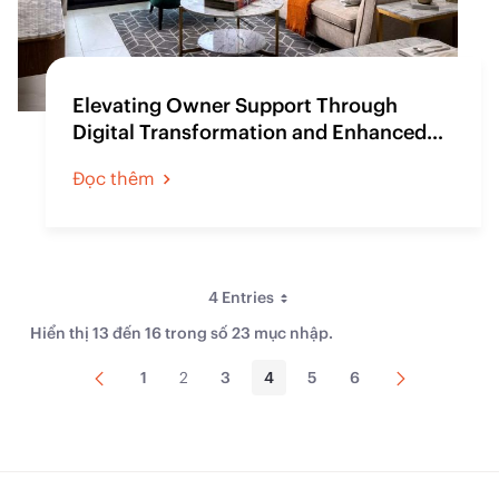
Elevating Owner Support Through
Digital Transformation and Enhanced
Communication
Đọc thêm
4 Entries
Per Page
Hiển thị 13 đến 16 trong số 23 mục nhập.
Trang
Trang
1
2
3
4
5
6
Page
Page
Page
Page
Page
Page
trước
tiếp
theo
Sort By
Loại