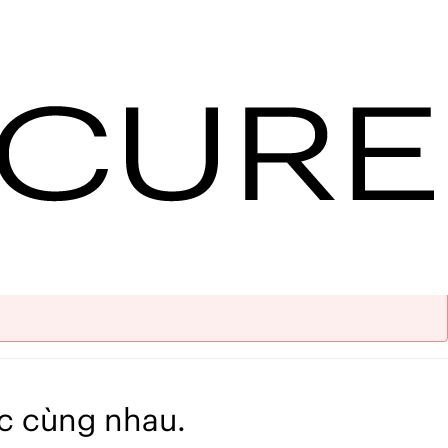
hách sạn ihg - Mua
Xóa bộ lọc
le.
c cùng nhau.