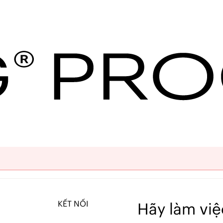
 Cập nhật mua sắm k
s temporarily unavailable.
Portlet is temporarily unavailab
KẾT NỐI
Hãy làm việ