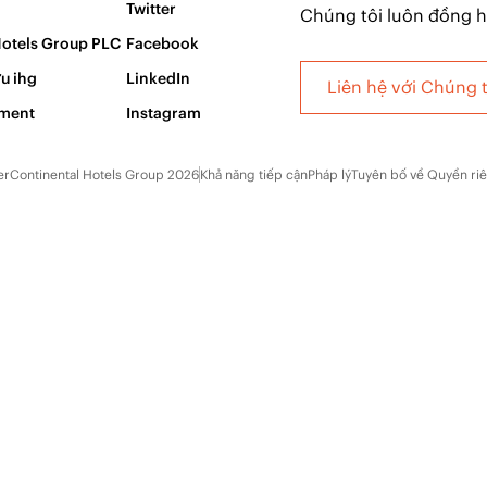
Twitter
Chúng tôi luôn đồng 
Hotels Group PLC
Facebook
u ihg
LinkedIn
Liên hệ với Chúng t
pment
Instagram
erContinental Hotels Group 2026
Khả năng tiếp cận
Pháp lý
Tuyên bố về Quyền ri