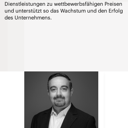
Dienstleistungen zu wettbewerbsfähigen Preisen
und unterstützt so das Wachstum und den Erfolg
des Unternehmens.
Sopan leitet das globale IHG
Beschaffungsteam, das strategische
Beschaffung durchführt und weltweit
Waren und Dienstleistungen im Wert
von Milliarden US-Dollar verwaltet. Er
ist ein leidenschaftlicher Alchemist
erfolgreicher Einkaufsteams, die sich
auf gute Zusammenarbeit,
Beschaffungskompetenz und