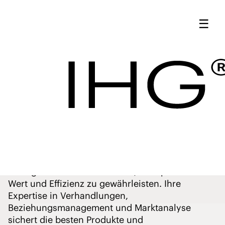
IHG Beschaffung
☰
Führung | Lernen
Sie unser Team
Unsere
kennen - IHG
Führung
Beschaffung
Unser Procurement Leadership Team fördert die
Exzellenz durch strategischen Einsatz und
Management von Ressourcen, um optimalen
Wert und Effizienz zu gewährleisten. Ihre
Expertise in Verhandlungen,
Beziehungsmanagement und Marktanalyse
sichert die besten Produkte und