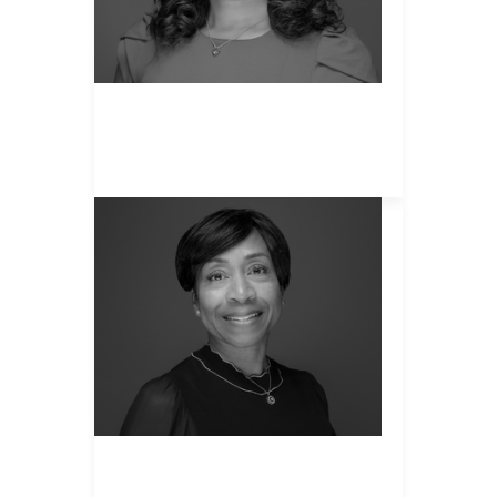
relevante Beschaffungsprogramme
zu schaffen, die den Eigentümern
und Hotels der größten Region von
IHG dienen.
Wanda leitet unsere Einkaufsteams,
die Marketing- und
Chequetta Dessources
Technologieausgaben unterstützen,
und arbeitet eng mit unseren
VP, Procurement
globalen Organisationen, dem
Americas
Marketing sowie dem Produkt und
der Technologie zusammen.